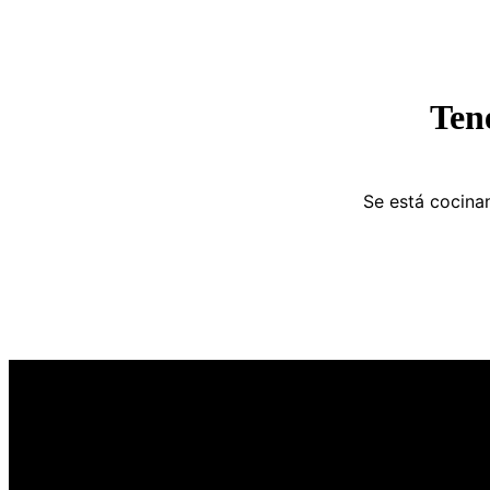
Ten
Se está cocinan
SUCURSALES
SUCURSAL 1
C. 17 n... - General Pico, La pampa
SURCUSAL 2